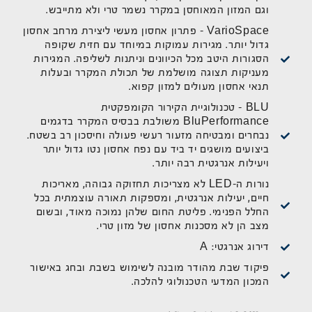
וגם המזון המאוחסן במקרר נשמר טרי ולא מתייבש.
VarioSpace - פתרון אחסון מעשי ליצירת מרחב אחסון
גדול יותר. מגירות עמוקות במיוחד עם חזית שקופה
הסגורות היטב מכל הכיוונים וניתנות לשליפה. המגירות
מעניקות תצוגה מושלמת של תכולת המקרר ובעלות
תנאי אחסון מעולים למזון קפוא.
BLU - טכנולוגיית הקירור הקומפקטית
BluPerformance משולבת בבסיס המקרר בדגמים
נבחרים ומבטיחה מזעור רעשי פעולה וחיסכון רב בשטח.
ביצועים מושגים יד ביד עם נפח אחסון נטו גדול יותר
ויעילות אנרגטית רבה יותר.
נורות ה-LED לא מצריכות תחזוקה גבוהה, מאריכות
חיים, יעילות אנרגטית, ומספקות תאורה עוצמתית בכל
החלל הפנימי. פליטת החום שלהן נמוכה מאוד, ובשום
מצב הן לא מסכנות אחסון של מזון טרי.
דירוג אנרגטי: A
פיקוד שבת מהודר מובנה לשימוש בשבת ובחג באישור
המכון המדעי הטכנולוגי להלכה.