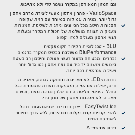
וגם המזון המאוחסן במקרר נשמר טרי ולא מתייבש.
VarioSpace - פתרון אחסון מעשי ליצירת מרחב אחסון
גדול יותר. מגירות עמוקות במיוחד עם חזית שקופה
הסגורות היטב מכל הכיוונים וניתנות לשליפה. המגירות
מעניקות תצוגה מושלמת של תכולת המקרר ובעלות
תנאי אחסון מעולים למזון קפוא.
BLU - טכנולוגיית הקירור הקומפקטית
BluPerformance משולבת בבסיס המקרר בדגמים
נבחרים ומבטיחה מזעור רעשי פעולה וחיסכון רב בשטח.
ביצועים מושגים יד ביד עם נפח אחסון נטו גדול יותר
ויעילות אנרגטית רבה יותר.
נורות ה-LED לא מצריכות תחזוקה גבוהה, מאריכות
חיים, יעילות אנרגטית, ומספקות תאורה עוצמתית בכל
החלל הפנימי. פליטת החום שלהן נמוכה מאוד, ובשום
מצב הן לא מסכנות אחסון של מזון טרי.
EasyTwist Ice – יצרן קרח ידני שבאמצעותו תוכלו
להכין קוביות קרח בקלות ובמהירות, ללא צורך בחיבור
לאספקת המים.
דירוג אנרגטי: A