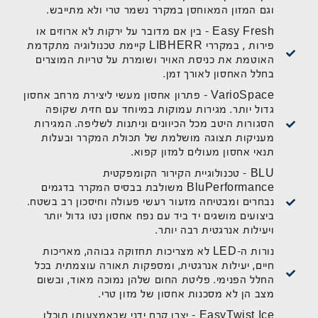
וגם המזון המאוחסן במקרר נשמר טרי ולא מתייבש.
Easy Fresh - בין אם מדובר על ירקות לא ארוזים או
פירות , במקררי LIBHERR קיימת טכנולוגיה מתקדמת
האוטמת את כניסת האויר ושומרת על טריות המוצרים
בחלל האחסון לאורך זמן.
VarioSpace - פתרון אחסון מעשי ליצירת מרחב אחסון
גדול יותר. מגירות עמוקות במיוחד עם חזית שקופה
הסגורות היטב מכל הכיוונים וניתנות לשליפה. המגירות
מעניקות תצוגה מושלמת של תכולת המקרר ובעלות
תנאי אחסון מעולים למזון קפוא.
BLU - טכנולוגיית הקירור הקומפקטית
BluPerformance משולבת בבסיס המקרר בדגמים
נבחרים ומבטיחה מזעור רעשי פעולה וחיסכון רב בשטח.
ביצועים מושגים יד ביד עם נפח אחסון נטו גדול יותר
ויעילות אנרגטית רבה יותר.
נורות ה-LED לא מצריכות תחזוקה גבוהה, מאריכות
חיים, יעילות אנרגטית, ומספקות תאורה עוצמתית בכל
החלל הפנימי. פליטת החום שלהן נמוכה מאוד, ובשום
מצב הן לא מסכנות אחסון של מזון טרי.
EasyTwist Ice – יצרן קרח ידני שבאמצעותו תוכלו