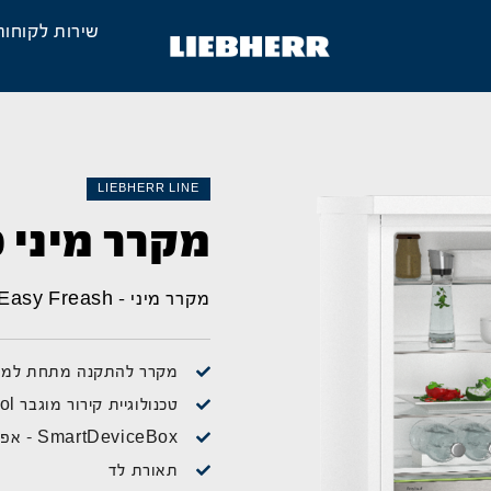
שירות לקוחות
LIEBHERR LINE
מקרר מיני RDI 1620
מקרר מיני – Easy Freash
מקרר להתקנה מתחת למש
טכנולוגיית קירור מוגבר SuperCool המגבירה את עוצמת הקירור
SmartDeviceBox - אפשרות לשליטה באמצעות אפליקציה
תאורת לד