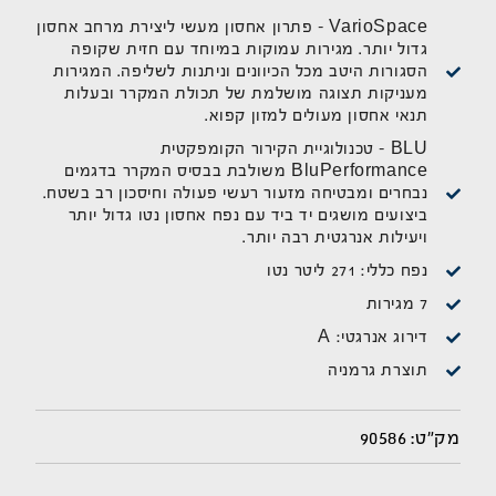
VarioSpace - פתרון אחסון מעשי ליצירת מרחב אחסון
גדול יותר. מגירות עמוקות במיוחד עם חזית שקופה
הסגורות היטב מכל הכיוונים וניתנות לשליפה. המגירות
מעניקות תצוגה מושלמת של תכולת המקרר ובעלות
תנאי אחסון מעולים למזון קפוא.
BLU - טכנולוגיית הקירור הקומפקטית
BluPerformance משולבת בבסיס המקרר בדגמים
נבחרים ומבטיחה מזעור רעשי פעולה וחיסכון רב בשטח.
ביצועים מושגים יד ביד עם נפח אחסון נטו גדול יותר
ויעילות אנרגטית רבה יותר.
נפח כללי: 271 ליטר נטו
7 מגירות
דירוג אנרגטי: A
תוצרת גרמניה
90586
מק"ט: